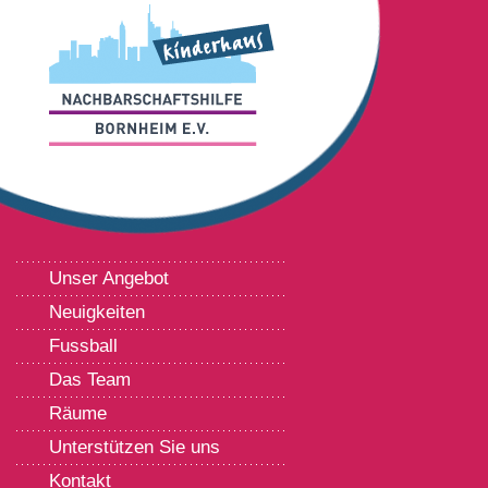
Unser Angebot
Neuigkeiten
Fussball
Das Team
Räume
Unterstützen Sie uns
Kontakt